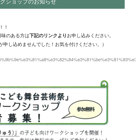
ークショップのお知らせ
！！
興味のある方は
お申し込みください。
下記のリンクより
が申し込めませんでした！お気を付けください。）
c%ac8%e5%9b%9e%e3%81%a8%e3%82%84%e3%81%be%e3%81%9