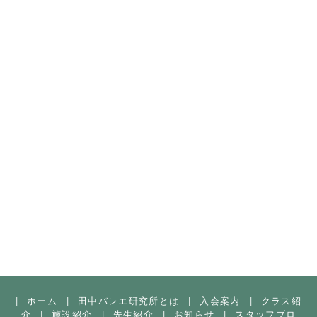
|
ホーム
|
田中バレエ研究所とは
|
入会案内
|
クラス紹
介
|
施設紹介
|
先生紹介
|
お知らせ
|
スタッフブロ